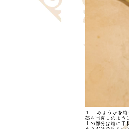
１.　みょうがを
茎を写真１のよう
上の部分は縦に千
小ネギは角度をつ