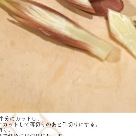
縦半分にカットし、
にカットして薄切りのあと千切りにする。
切り。
けて斜めに細切りにします。