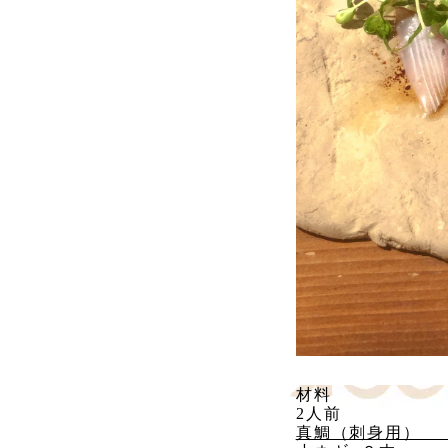
材料
2人前
真鯛（刺身用）　