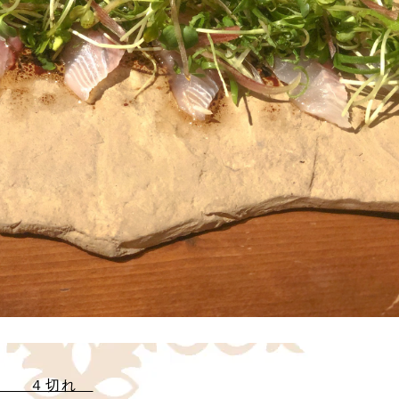
　　 ４切れ　