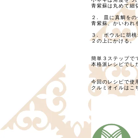
青紫蘇は丸めて細
２.　皿に真鯛を
青紫蘇、かいわれ
３.　ボウルに胡
２の上にかける。
簡単３ステップで
本格派レシピでし
今回のレシピで使
クルミオイルはこ