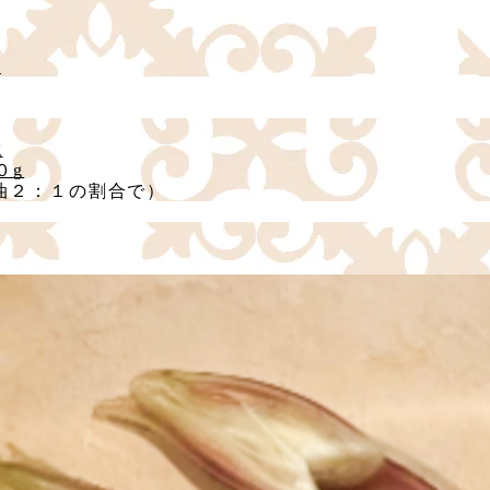
ク
g
１０g
油２：１の割合で）