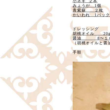
小ネギ  ２本
みょうが　1個
青紫蘇　　２枚
かいわれ　1パッ
ドレッシング
胡桃オイル      20
醤油           8〜
（胡桃オイルと醤
手順