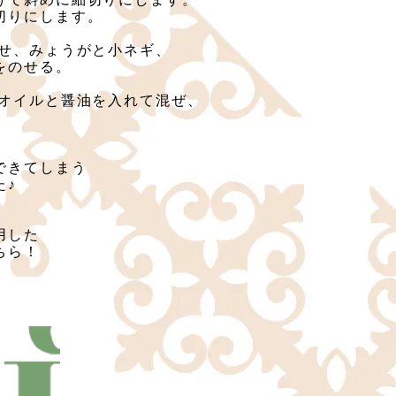
切りにします。
のせ、みょうがと小ネギ、
をのせる。
桃オイルと醤油を入れて混ぜ、
できてしまう
た♪
用した
ちら！