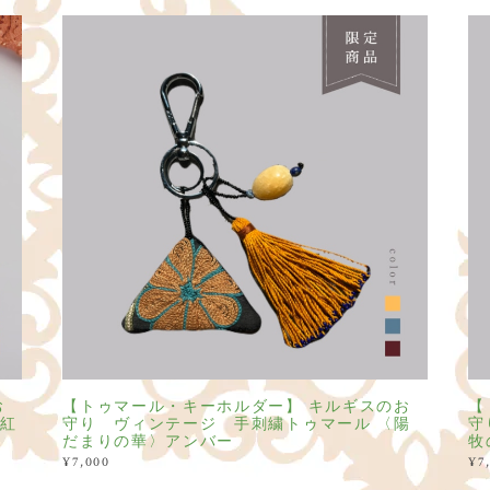
お
【トゥマール・キーホルダー】 キルギスのお
【
紅
守り ヴィンテージ 手刺繍トゥマール 〈陽
守
だまりの華〉アンバー
牧
¥7,000
¥7