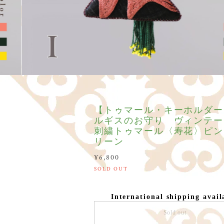
【トゥマール・キーホルダー
ルギスのお守り ヴィンテー
刺繍トゥマール〈寿花〉ピン
リーン
¥6,800
SOLD OUT
International shipping avail
Sold out