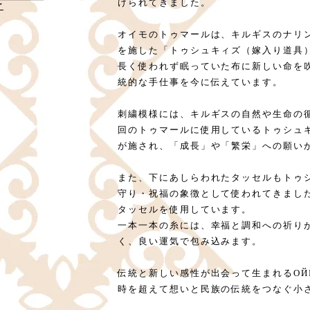
けられてきました。
け
オイモのトゥマールは、キルギスのナリン
を施した「トゥシュキィズ（嫁入り道具
長く使われず眠っていた布に新しい命を
統的な手仕事を今に伝えています。
刺繍模様には、キルギスの自然や生命の
回のトゥマールに使用しているトゥシュ
が施され、「成長」や「繁栄」への願い
また、下にあしらわれたタッセルもトゥ
守り・祝福の象徴として使われてきまし
タッセルを使用しています。
一本一本の糸には、幸福と調和への祈り
く、良い運気で包み込みます。
伝統と新しい感性が出会って生まれるОЙ
時を超えて想いと民族の伝統をつなぐ小