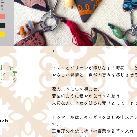
】 キ
ピンクとグリーンが織りなす「寿花（こ
ジ 手
やさしい愛情と、自然の恵みを感じさせ
ク・グ
花のように心を和ませ、
若葉のように健やかな日々を願う――
大切な人の幸せを祈るお守りとして、そ
トゥマールは、キルギスをはじめ中央ア
able
す。
三角形の小袋に祈りの言葉や香草を入れ