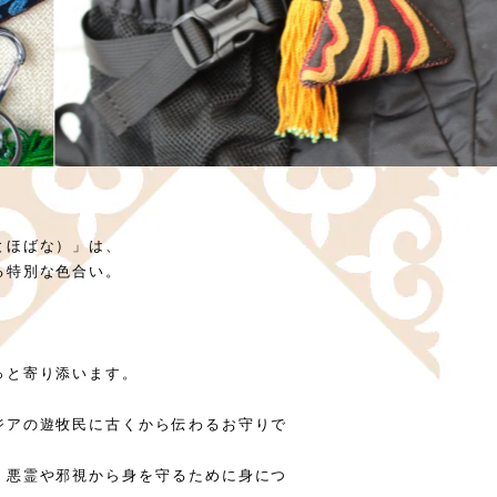
とほばな）」は、
る特別な色合い。
っと寄り添います。
ジアの遊牧民に古くから伝わるお守りで
、悪霊や邪視から身を守るために身につ