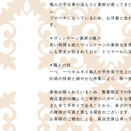
職人の手仕事の温もりと素材が渡ってき
ム。
ブローチになっているため、お洋服と合
す。
✴︎ヴィンテージ素材の魅力
長い時間を経たヴィンテージの素材を使
にも歴史が刻まれており、トゥマールに
✴︎職人の技
一つ、一つキルギス職人が手作業で仕上
伝統の技術と細やかな作業により、唯一
素材が限られているため、数量限定での
商品選択の欄よりご希望のパターンをお
また全て手作りであることから、多少の
の模様が写真と異なる場合がございます
お客様のご都合による、返品交換は承っ