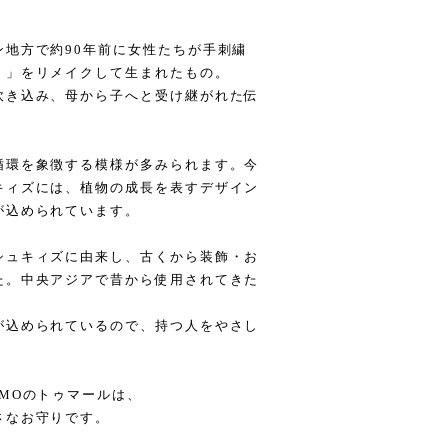
地方で約90年前に女性たちが手刺繍
）」をリメイクして生まれたもの。
吹き込み、母から子へと受け継がれた伝
循環を象徴する模様が多みられます。今
キィズには、植物の成長を表すデザイン
が込められています。
シュキィズに由来し、古くから装飾・お
た。中央アジアで昔から使用されてきた
が込められているので、持つ人をやさし
МОのトゥマールは、
さなお守りです。