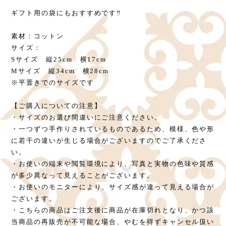
ギフト用の袋にもおすすめです‼️
素材：コットン
サイズ：
Sサイズ 縦25cm 横17cm
Mサイズ 縦34cm 横28cm
※平置きでのサイズです
【ご購入についての注意】
・サイズのお選び間違いにご注意ください。
・一つずつ手作りされているものであるため、模様、色や形
に若干の違いが生じる場合がございますのでご了承くださ
い。
・お使いの端末や閲覧環境により、写真と実物の色味や質感
が多少異なって見えることがございます。
・お使いのモニターにより、サイズ感が違って見える場合が
ございます。
・こちらの商品はご注文後に商品が在庫切れとなり、かつ該
当商品の再販売が不可能な場合、やむを得ずキャンセル扱い