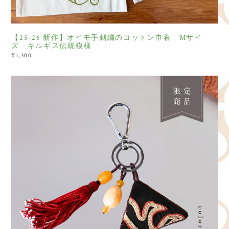
【25-26 新作】オイモ手刺繍のコットン巾着 Mサイ
ズ キルギス伝統模様
¥1,300